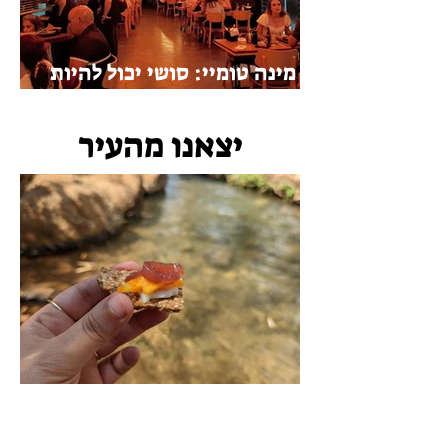
מינה טומיי: סושי יכול להיות
אוכל מנחם
יצאנו מהעיר
יקב גלילאו, קיבוץ דן