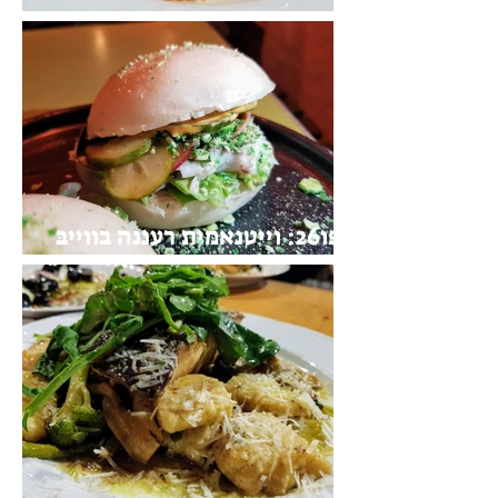
תלפיות: המלכה האם של השוק
פו26: וייטנאמית רעננה בווייבּ
טוב