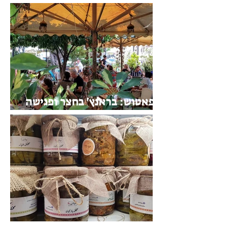
פאטוש: בראנץ' בחצר ופגישה
עם פיירוז
מרתה: השף, הבשר והמעשנה