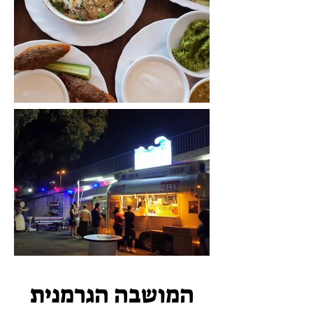
שולה (נסגרה למרבה הצער)
אויסטר (נסגר)
המושבה הגרמנית