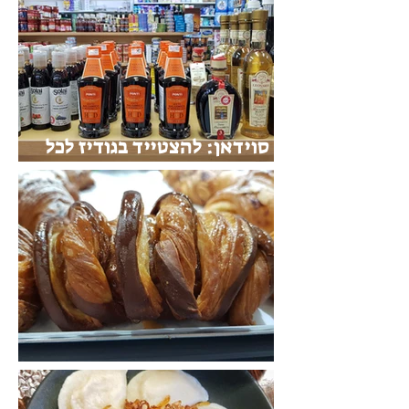
סוידאן: להצטייד בגודיז לכל
השבוע
סארו: על אחריותכם בלבד