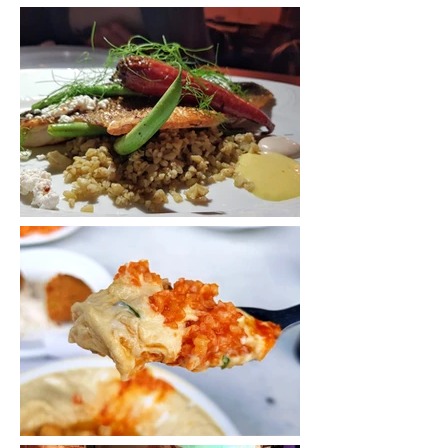
קרוּדוֹ: געגועים לפינוקי איטליה
לוקס: מפגש של שתי ערי חוף