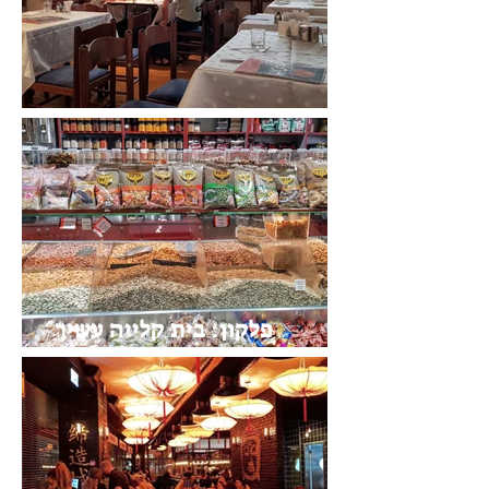
חנוך: לאוהבי יוז'י ויונק
פלקון: בית קלייה עשיר
לפיצוחים ולפירות יבשים