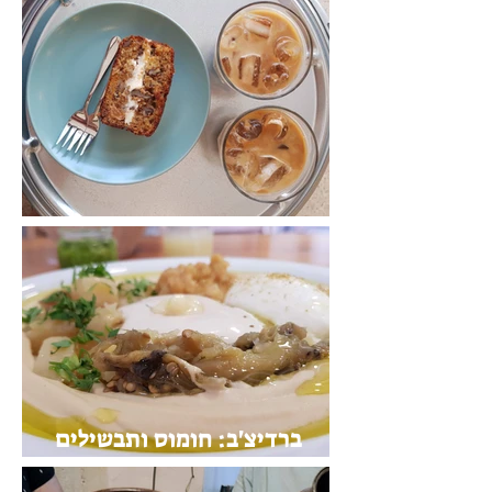
נעימה: הפסקת קפה ועוגה
ברדיצ'ב: חומוס ותבשילים
ביתיים