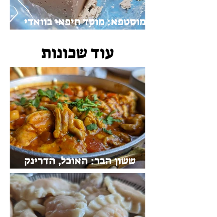
מוסטפא: מוסד חיפאי בוואדי
ניסנאס
עוד שכונות
ששון הבר: האוכל, הדרינק
והווייב הזורם