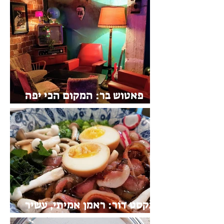
אבו שאקר: חומוס ותיק מזן אחר
פאטוש בר: המקום הכי יפה
בחיפה
נקסט דוֹר: ראמן אמיתי, עשיר
וטוב