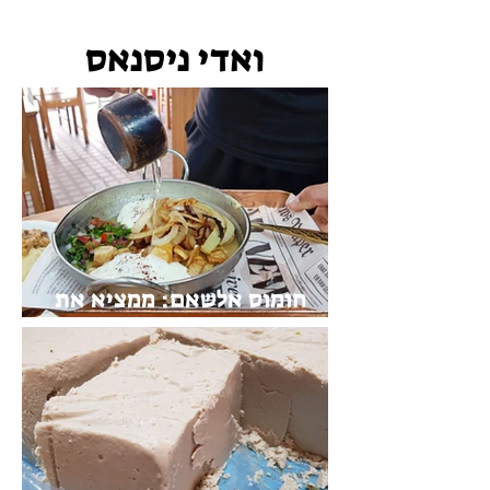
פיצרייה תלפיות
ואדי ניסנאס
חומוס אלשאם: ממציא את
החומוס מחדש