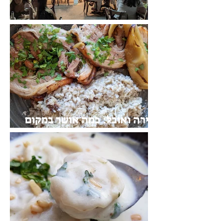
בּעִתּוֹ: שִיק של שוּק
בירה ואוכל: כמה אושר במקום
כל כך קטן