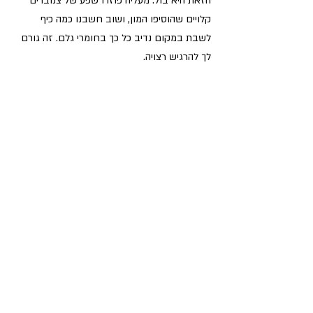
הזאת היא בול. מעליה פוזרו שפע של צנוברים 
קלויים שהוסיפו המון, ושוב חשבנו כמה כיף 
לשבת במקום נדיב כל כך בחומרי גלם. זה גורם 
לך להרגיש רצויה.