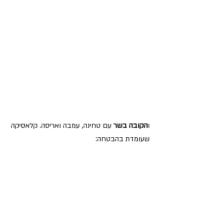
ו
הקובה בשר
 עם טחינה, עמבה ואריסה. קלאסיקה 
שעומדת בהבטחה: