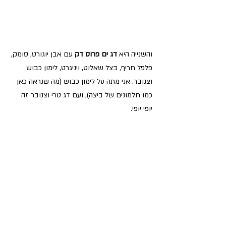
והשנייה היא 
דג ים פרוס דק 
עם אבן יוגורט, סומק, 
פלפל חריף, בצל שאלוט, ויניגרט, לימון כבוש 
וצנובר. אני מתה על לימון כבוש (מה שנראה כאן 
כמו חלמונים של ביצה), ועם דג טרי וצנובר זה 
יופי יופי.