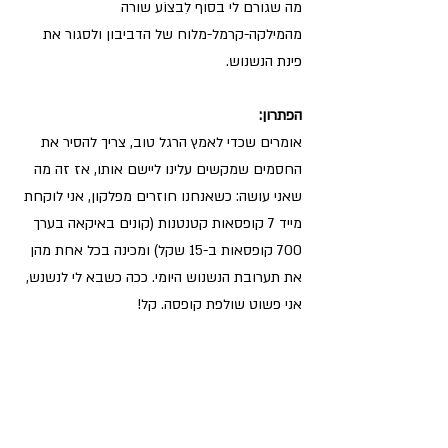
מה שגורם לי בסוף לִבצוֹע שורה 
מהמילקה-קרמל-מלוח של הדביבון ולסגור את 
פינת הנשנוש.
הפתרון:
אומרים שכדי לאמץ הרגל טוב, צריך להסיר את 
החסמים שמקשים עלינו ליישם אותו, אז זה מה 
שאני עושה: כשאנחנו חוזרים מפלקון, אני לוקחת 
מייד 7 קופסאות קטנטנות (קונים באיקאה בערך 
700 קופסאות ב-15 שקל) ומכינה בכל אחת מהן 
את תערובת הנשנוש היומי. ככה כשבא לי לנשנש, 
אני פשוט שולפת קופסה. קל!