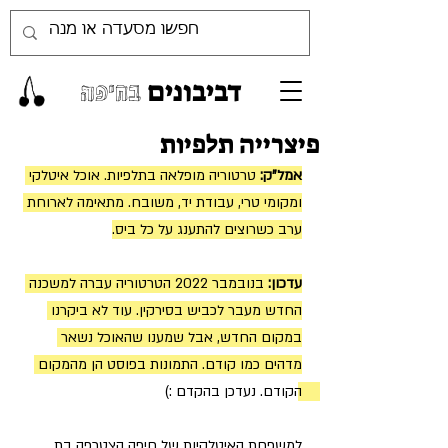
דביבונים
בחיפה
פיצרייה תלפיות
אמל"ק:
 טרטוריה מופלאה בתלפיות. אוכל איטלקי 
ומקומי טרי, עבודת יד, משובח. מתאימה לארוחת 
ערב כשרוצים להתענג על כל ביס.
עדכון:
 בנובמבר 2022 הטרטוריה עברה למשכנה 
החדש מעבר לכביש בסירקין. עוד לא ביקרנו 
במקום החדש, אבל שמענו שהאוכל נשאר 
מדהים כמו קודם. התמונות בפוסט הן מהמקום 
הקודם. נעדכן בהקדם :) 
למשפחת האיטלקיות של חיפה הצטרפה בת 