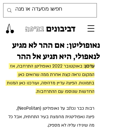
דביבונים
בחיפה
נאופוליטן: אם ההר לא מגיע
לנאפולי, היא תגיע אל ההר
עדכון: 
באוקטובר 2022 נאופוליטן התרחבה, אז 
המקום נראה קצת אחרת ממה שרואים כאן 
בתמונות. הפיצה עדיין מדהימה, ועודכנו כאן המנות 
החדשות שנוספו עם ההתרחבות.
רבות כבר נכתב על נאופוליטן (NeoPolitan), 
פיצה נאפוליטנית מחמצת בעיר התחתית, אבל כל 
מה שיגידו עליה לא מספיק.