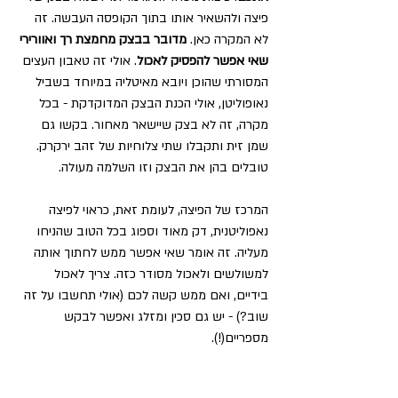
פיצה ולהשאיר אותו בתוך הקופסה העבשה. זה 
לא המקרה כאן. 
מדובר בבצק מחמצת רך ואוורירי 
שאי אפשר להפסיק לאכול
. אולי זה טאבון העצים 
המסורתי שהוכן ויובא מאיטליה במיוחד בשביל 
נאופוליטן, אולי הכנת הבצק המדוקדקת - בכל 
מקרה, זה לא בצק שיישאר מאחור. בקשו גם 
שמן זית ותקבלו שתי צלוחיות של זהב ירקרק. 
טובלים בהן את הבצק וזו השלמה מעולה. 
המרכז של הפיצה, לעומת זאת, כראוי לפיצה 
נאפוליטנית, דק מאוד וספוג בכל הטוב שהניחו 
מעליה. זה אומר שאי אפשר ממש לחתוך אותה 
למשולשים ולאכול מסודר כזה. צריך לאכול 
בידיים, ואם ממש קשה לכם (אולי תחשבו על זה 
שוב?) - יש גם סכין ומזלג ואפשר לבקש 
מספריים(!).