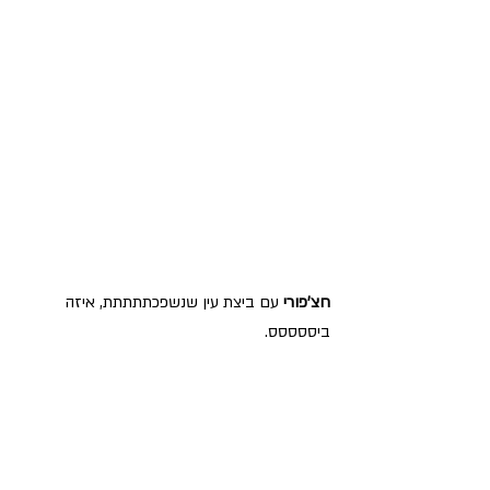
חצ'פורי 
עם ביצת עין שנשפכתתתתת, איזה 
ביססססס.