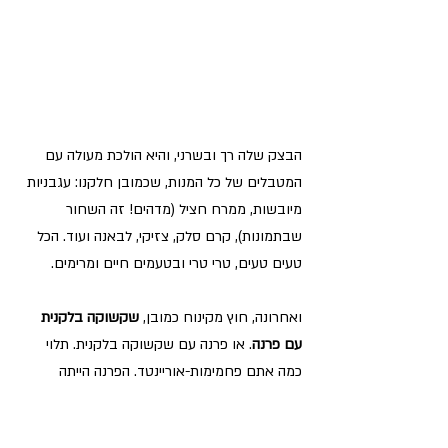
הבצק שלה רך ובשרני, והיא הולכת מעולה עם 
המטבלים של כל המנות, שכמובן חלקנו: עגבניות 
מיובשות, ממרח חציל (מדהים! זה השחור 
שבתמונות), קרם סלק, צזיקי, לבאנה ועוד. הכל 
טעים טעים, טרי טרי ובטעמים חיים ומרימים.
ואחרונה, חוץ מקינוח כמובן, 
שקשוקה בלקנית 
עם פרנה
. או פרנה עם שקשוקה בלקנית. תלוי 
כמה אתם פחמימות-אוריינטד. הפרנה הייתה 
מדהימה,
 עם ציפוי קריספי בחוץ ובצק רך וטעים 
בפנים.