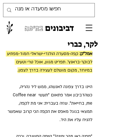
דביבונים
בחיפה
לקר, כברי
אמל"ק: 
קפה-מסעדה הולנדי-ישראלי חמוד-מפתיע 
לבוקר-בראנץ'. תפריט מגוון, אוכל טרי וטעים 
במיוחד, מקום מושלם לעצירה בדרך לצפון.
היינו בדרך צפונה לאנשהו, ממש ליד נהריה, 
כשהדביבון אמר פתאום "תעשי Coffee near 
me, בחייאת". שזה בעברית: אני מת לקפה, 
תמצאי בגוגל מאפס את הקפה הכי קרוב שאפשר 
להניח עליו את היד.
"תפנה כאן מהר ימינה!" הייתה התשובה, וככה 