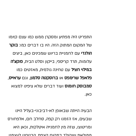
התפריט היה מפתיע ומסקרן ממש כמו עצם קיומו 
של המקום המתוק הזה. היו בו דברים כמו: 
בוקר 
הולנדי 
עם לחמניית בריוש שמכינים כאן, ביצים 
עלומות, תרד קריספי, בייקון וסלט הבית, 
פוקצ'ה 
במילוי חציל 
עם טחינה גולמית, מאזטים כמו 
פלאפל שרימפס 
או 
ברוסקטה סלמון
, וגם 
עראייס
, 
סמבוסק חומוס
 ועוד דברים שלא ציפינו למצוא 
כאן.
הבעיה הייתה שבאופן לא-דביבוני-בעליל היינו 
שבעים, אז הזמנו רק קפה, סחלב חם, אלפחורס 
ומריטוצו, שזה מין לחמנייה איטלקית, וכאן היא 
ממולאת שוקולד במקום קצפת. הבטחנו לעצמנו 