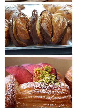
לי
סארו: על אחריותכם בלבד