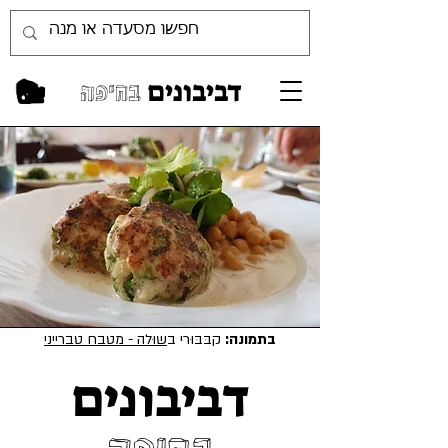
דביבונים
בחיפה
בתמונה:
קבּבּוּרי ב
שוּלה - מטבח טברייני
דביבונים